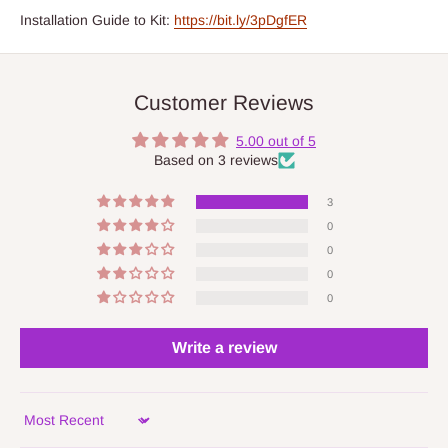
Installation Guide to Kit:
https://bit.ly/3pDgfER
Customer Reviews
5.00 out of 5
Based on 3 reviews
3
0
0
0
0
Write a review
Sort by