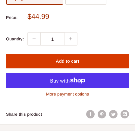
Sale
$44.99
Price:
price
Quantity:
Add to cart
More payment options
Share this product